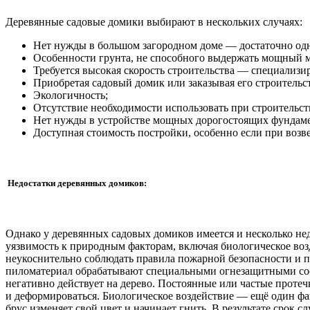
Деревянные садовые домики выбирают в нескольких случаях:
Нет нужды в большом загородном доме — достаточно одн
Особенности грунта, не способного выдержать мощный 
Требуется высокая скорость строительства — специализир
Приобретая садовый домик или заказывая его строительс
Экологичность;
Отсутствие необходимости использовать при строительс
Нет нужды в устройстве мощных дорогостоящих фундаме
Доступная стоимость постройки, особенно если при возв
Недостатки деревянных домиков:
Однако у деревянных садовых домиков имеется и несколько нед
уязвимость к природным факторам, включая биологическое воз
неукоснительно соблюдать правила пожарной безопасности и п
пиломатериал обрабатывают специальными огнезащитными соста
негативно действует на дерево. Постоянные или частые протеч
и деформироваться. Биологическое воздействие — ещё один фа
брус изменяет свой цвет и начинает гнить. В результате срок