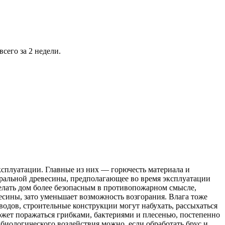
сего за 2 недели.
ксплуатации. Главные из них — горючесть материала и
уральной древесины, предполагающее во время эксплуатации
елать дом более безопасным в противопожарном смысле,
сины, зато уменьшает возможность возгорания. Влага тоже
водов, строительные конструкции могут набухать, рассыхаться
ожет поражаться грибками, бактериями и плесенью, постепенно
 биологического воздействия можно, если обработать брус и