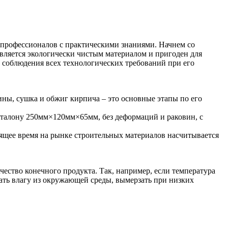
я профессионалов с практическими знаниями. Начнем со
вляется экологически чистым материалом и пригоден для
 соблюдения всех технологических требований при его
ны, сушка и обжиг кирпича – это основные этапы по его
эталону 250мм×120мм×65мм, без деформаций и раковин, с
оящее время на рынке строительных материалов насчитывается
чество конечного продукта. Так, например, если температура
вать влагу из окружающей среды, вымерзать при низких