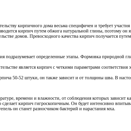
ительству кирпичного дома весьма специфичен и требует участи
водится кирпич путем обжига натуральной глины, поэтому он я
льстве домов. Превосходного качества кирпич получается путем
ия подразумевает определенные этапы. Формовка природной гли
ельстве является кирпич с четкими параметрами соответствия 
рпича 50-52 штуки, он также зависит и от толщины шва. В наст
ратуре, времени и влажности, от соблюдения которых зависит ка
это сделает кирпич гигроскопичным. Он будет интенсивно впиты
тепель он станет разносчиком бактерий и нарастания мха.