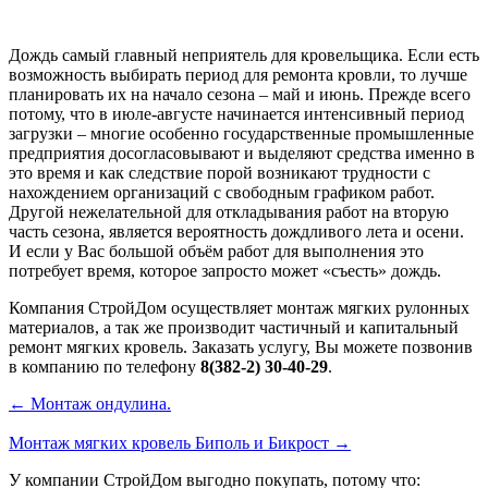
Дождь самый главный неприятель для кровельщика. Если есть
возможность выбирать период для ремонта кровли, то лучше
планировать их на начало сезона – май и июнь. Прежде всего
потому, что в июле-августе начинается интенсивный период
загрузки – многие особенно государственные промышленные
предприятия досогласовывают и выделяют средства именно в
это время и как следствие порой возникают трудности с
нахождением организаций с свободным графиком работ.
Другой нежелательной для откладывания работ на вторую
часть сезона, является вероятность дождливого лета и осени.
И если у Вас большой объём работ для выполнения это
потребует время, которое запросто может «съесть» дождь.
Компания СтройДом осуществляет монтаж мягких рулонных
материалов, а так же производит частичный и капитальный
ремонт мягких кровель. Заказать услугу, Вы можете позвонив
в компанию по телефону
8(382-2) 30-40-29
.
← Монтаж ондулина.
Монтаж мягких кровель Биполь и Бикрост →
У компании СтройДом выгодно покупать, потому что: