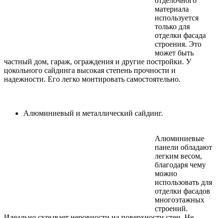
отделочного
материала
используется
только для
отделки фасада
строения. Это
может быть
частный дом, гараж, ограждения и другие постройки. У
цокольного сайдинга высокая степень прочности и
надежности. Его легко монтировать самостоятельно.
Алюминиевый и металлический сайдинг.
Алюминиевые
панели обладают
легким весом,
благодаря чему
можно
использовать для
отделки фасадов
многоэтажных
строений.
Идеально скрывает неровности на поверхности стен. Не